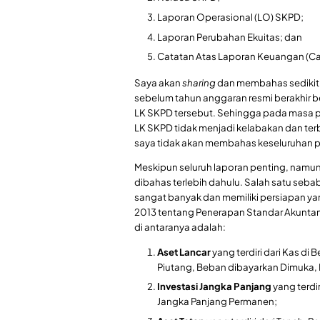
Laporan Operasional (LO) SKPD;
Laporan Perubahan Ekuitas; dan
Catatan Atas Laporan Keuangan (C
Saya akan
sharing
dan membahas sedikit 
sebelum tahun anggaran resmi berakhir
LK SKPD tersebut. Sehingga pada masa p
LK SKPD tidak menjadi kelabakan dan terb
saya tidak akan membahas keseluruhan p
Meskipun seluruh laporan penting, namu
dibahas terlebih dahulu. Salah satu seb
sangat banyak dan memiliki persiapan y
2013 tentang Penerapan Standar Akuntans
di antaranya adalah:
Aset Lancar
yang terdiri dari Kas d
Piutang, Beban dibayarkan Dimuka, P
Investasi Jangka Panjang
yang terdi
Jangka Panjang Permanen;