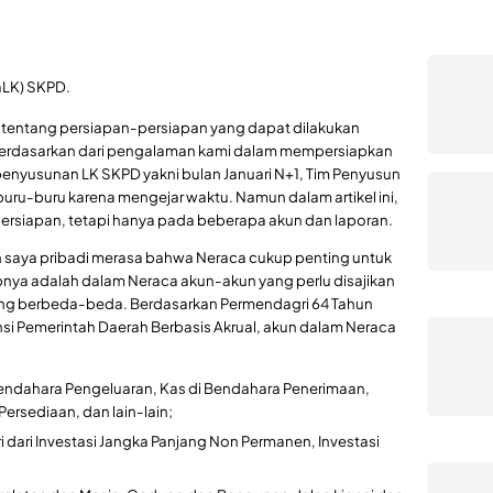
aLK) SKPD.
tentang persiapan-persiapan yang dapat dilakukan
 berdasarkan dari pengalaman kami dalam mempersiapkan
enyusunan LK SKPD yakni bulan Januari N+1, Tim Penyusun
uru-buru karena mengejar waktu. Namun dalam artikel ini,
ersiapan, tetapi hanya pada beberapa akun dan laporan.
n saya pribadi merasa bahwa Neraca cukup penting untuk
abnya adalah dalam Neraca akun-akun yang perlu disajikan
ang berbeda-beda. Berdasarkan Permendagri 64 Tahun
i Pemerintah Daerah Berbasis Akrual, akun dalam Neraca
i Bendahara Pengeluaran, Kas di Bendahara Penerimaan,
ersediaan, dan lain-lain;
ri dari Investasi Jangka Panjang Non Permanen, Investasi