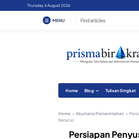
Skip
Thursday, 6 August 2026
to
content
MENU
Home
Blog
Tulisan Singkat
Home
Akuntansi Pemerintahan
Pers
Neraca)
Persiapan Peny