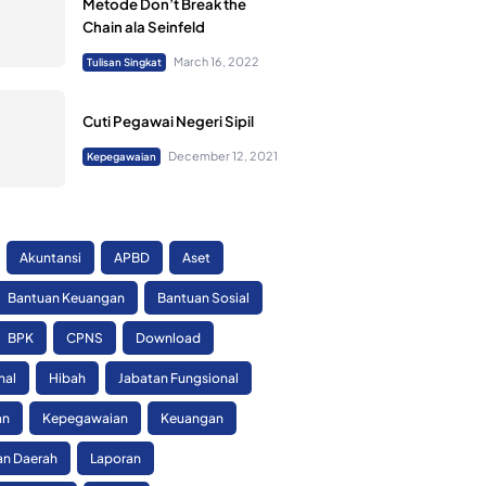
Metode Don’t Break the
Chain ala Seinfeld
March 16, 2022
Tulisan Singkat
Cuti Pegawai Negeri Sipil
December 12, 2021
Kepegawaian
Akuntansi
APBD
Aset
Bantuan Keuangan
Bantuan Sosial
BPK
CPNS
Download
nal
Hibah
Jabatan Fungsional
an
Kepegawaian
Keuangan
n Daerah
Laporan