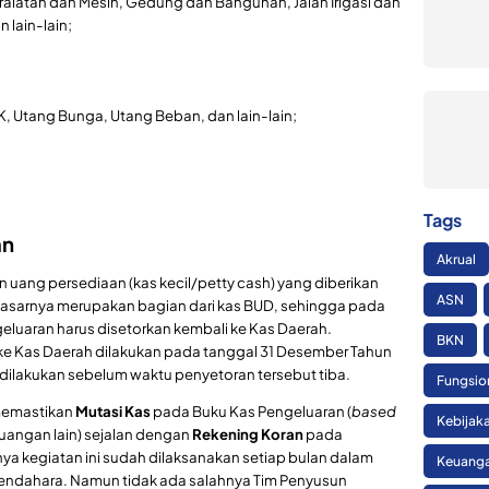
Peralatan dan Mesin, Gedung dan Bangunan, Jalan Irigasi dan
 lain-lain;
FK, Utang Bunga, Utang Beban, dan lain-lain;
Tags
an
Akrual
uang persediaan (kas kecil/petty cash) yang diberikan
ASN
asarnya merupakan bagian dari kas BUD, sehingga pada
eluaran harus disetorkan kembali ke Kas Daerah.
BKN
e Kas Daerah dilakukan pada tanggal 31 Desember Tahun
dilakukan sebelum waktu penyetoran tersebut tiba.
Fungsio
 memastikan
Mutasi Kas
pada Buku Kas Pengeluaran (
based
Kebijak
uangan lain) sejalan dengan
Rekening Koran
pada
ya kegiatan ini sudah dilaksanakan setiap bulan dalam
Keuanga
endahara. Namun tidak ada salahnya Tim Penyusun