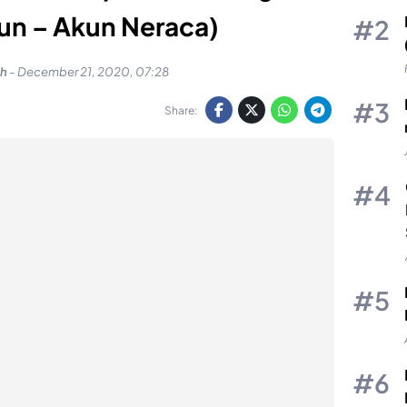
un – Akun Neraca)
uh
-
December 21, 2020, 07:28
Share: