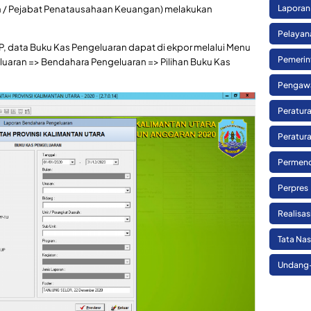
/ Pejabat Penatausahaan Keuangan) melakukan
Laporan
Pelayan
data Buku Kas Pengeluaran dapat di ekpor melalui Menu
Pemerin
uaran => Bendahara Pengeluaran => Pilihan Buku Kas
Pengaw
Peratura
Peratura
Permend
Perpres
Realisa
Tata Na
Undang