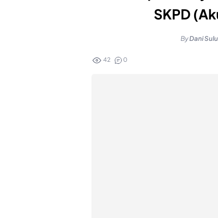
SKPD (Ak
By
Dani Sul
42
0