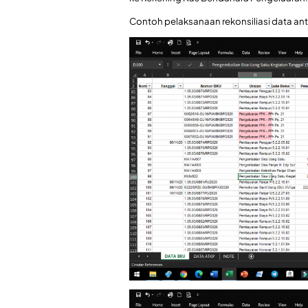
Contoh pelaksanaan rekonsiliasi data a