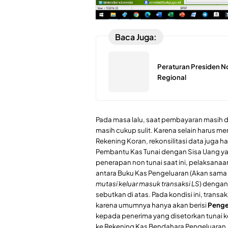
Baca Juga:
Peraturan Presiden N
Regional
Pada masa lalu, saat pembayaran masih di
masih cukup sulit. Karena selain harus
Rekening Koran, rekonsilitasi data juga 
Pembantu Kas Tunai dengan Sisa Uang y
penerapan non tunai saat ini, pelaksana
antara Buku Kas Pengeluaran (Akan sam
mutasi keluar masuk transaksi LS
) dengan
sebutkan di atas. Pada kondisi ini, tran
karena umumnya hanya akan berisi
Penge
kepada penerima yang disetorkan tunai 
ke Rekening Kas Bendahara Pengeluaran.