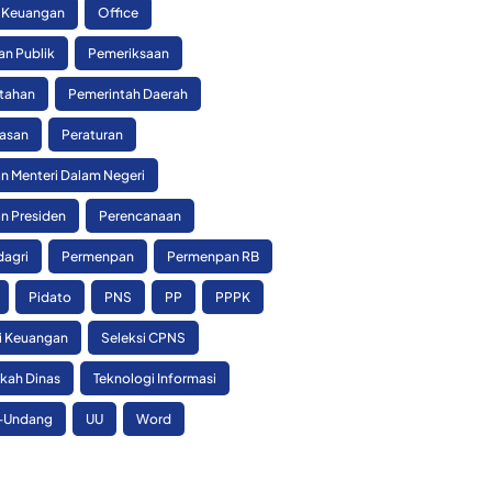
 Keuangan
Office
an Publik
Pemeriksaan
tahan
Pemerintah Daerah
asan
Peraturan
n Menteri Dalam Negeri
n Presiden
Perencanaan
agri
Permenpan
Permenpan RB
Pidato
PNS
PP
PPPK
si Keuangan
Seleksi CPNS
skah Dinas
Teknologi Informasi
-Undang
UU
Word