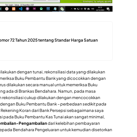
omor 72 Tahun 2025 tentang Standar Harga Satuan
lakukan dengan tunai, rekonsiliasi data yang dilakukan
 memeriksa Buku Pembantu Bank yang dicocokkan dengan
harus dilakukan secara manual untuk memeriksa Buku
ang ada di Brankas Bendahara. Namun, pada masa
an rekonsiliasi cukup dilakukan dengan mencocokkan
a dengan Buku Pembantu Bank –
perbedaan sedikit pada
 Rekening Koran dari Bank Persepsi sebagaimana saya
saksi pada Buku Pembantu Kas Tunai akan sangat minimal,
mbalian-Pengambalian
dari kelebihan pembayaran
kepada Bendahara Pengeluaran untuk kemudian disetorkan