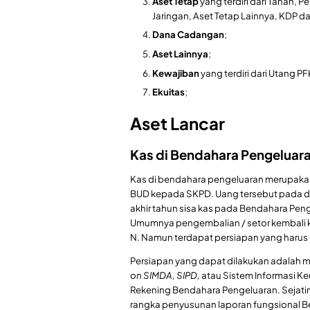
Aset Tetap
yang terdiri dari Tanah, 
Jaringan, Aset Tetap Lainnya, KDP dan
Dana Cadangan
;
Aset Lainnya
;
Kewajiban
yang terdiri dari Utang P
Ekuitas
;
Aset Lancar
Kas di Bendahara Pengeluar
Kas di bendahara pengeluaran merupakan 
BUD kepada SKPD. Uang tersebut pada d
akhir tahun sisa kas pada Bendahara Peng
Umumnya pengembalian / setor kembali k
N. Namun terdapat persiapan yang harus 
Persiapan yang dapat dilakukan adalah
on SIMDA, SIPD,
atau Sistem Informasi Ke
Rekening Bendahara Pengeluaran. Sejatin
rangka penyusunan laporan fungsional B