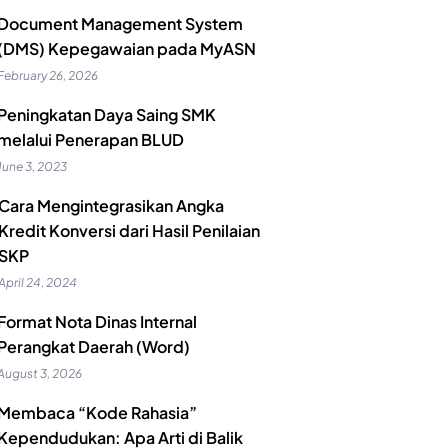
Document Management System
(DMS) Kepegawaian pada MyASN
February 26, 2026
Peningkatan Daya Saing SMK
melalui Penerapan BLUD
June 3, 2023
Cara Mengintegrasikan Angka
Kredit Konversi dari Hasil Penilaian
SKP
April 24, 2024
Format Nota Dinas Internal
Perangkat Daerah (Word)
August 3, 2026
Membaca “Kode Rahasia”
Kependudukan: Apa Arti di Balik