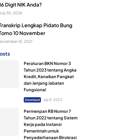
16 Digit NIK Anda?
July 30, 2026
Transkrip Lengkap Pidato Bung
Tomo 10 November
November 10, 2021
osts
Peraturan BKN Nomor 3
Tahun 2023 tentang Angka
Kredit, Kenaikan Pangkat
dan Jenjang Jabatan
Fungsional
July 8, 2023
Download
Permenpan RB Nomor 7
Tahun 2022 tentang Sistem
Kerja pada Instansi
Pemerintah untuk
Penyederhanaan Birokrasi