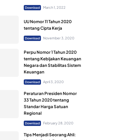
March 1, 2022
Download
UU Nomor 11 Tahun 2020
tentang Cipta Kerja
November 3, 2020
Download
Perpu Nomor 1 Tahun 2020
tentang Kebijakan Keuangan
Negara dan Stabilitas Sistem
Keuangan
April 3, 2020
Download
Peraturan Presiden Nomor
33 Tahun 2020 tentang
Standar Harga Satuan
Regional
February 28, 2020
Download
Tips Menjadi Seorang Ahli: