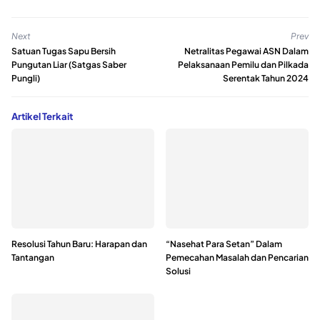
Next
Prev
Satuan Tugas Sapu Bersih
Netralitas Pegawai ASN Dalam
Pungutan Liar (Satgas Saber
Pelaksanaan Pemilu dan Pilkada
Pungli)
Serentak Tahun 2024
Artikel Terkait
Resolusi Tahun Baru: Harapan dan
“Nasehat Para Setan” Dalam
Tantangan
Pemecahan Masalah dan Pencarian
Solusi