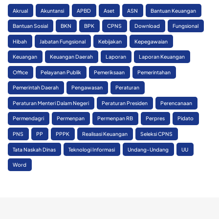
Akrual
Akuntansi
APBD
Aset
ASN
Bantuan Keuangan
Bantuan Sosial
BKN
BPK
CPNS
Download
Fungsional
Hibah
Jabatan Fungsional
Kebijakan
Kepegawaian
Keuangan
Keuangan Daerah
Laporan
Laporan Keuangan
Office
Pelayanan Publik
Pemeriksaan
Pemerintahan
Pemerintah Daerah
Pengawasan
Peraturan
Peraturan Menteri Dalam Negeri
Peraturan Presiden
Perencanaan
Permendagri
Permenpan
Permenpan RB
Perpres
Pidato
PNS
PP
PPPK
Realisasi Keuangan
Seleksi CPNS
Tata Naskah Dinas
Teknologi Informasi
Undang-Undang
UU
Word