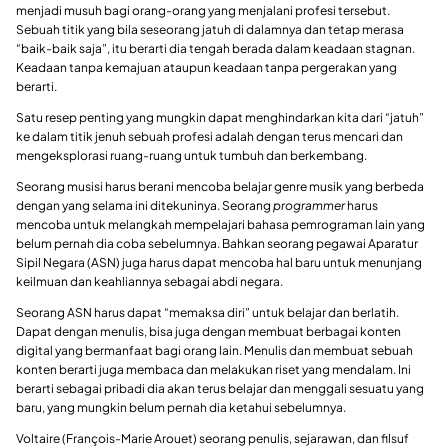
menjadi musuh bagi orang-orang yang menjalani profesi tersebut.
Sebuah titik yang bila seseorang jatuh di dalamnya dan tetap merasa
“baik-baik saja”, itu berarti dia tengah berada dalam keadaan stagnan.
Keadaan tanpa kemajuan ataupun keadaan tanpa pergerakan yang
berarti.
Satu resep penting yang mungkin dapat menghindarkan kita dari “jatuh”
ke dalam titik jenuh sebuah profesi adalah dengan terus mencari dan
mengeksplorasi ruang-ruang untuk tumbuh dan berkembang.
Seorang musisi harus berani mencoba belajar genre musik yang berbeda
dengan yang selama ini ditekuninya. Seorang
programmer
harus
mencoba untuk melangkah mempelajari bahasa pemrograman lain yang
belum pernah dia coba sebelumnya. Bahkan seorang pegawai Aparatur
Sipil Negara (ASN) juga harus dapat mencoba hal baru untuk menunjang
keilmuan dan keahliannya sebagai abdi negara.
Seorang ASN harus dapat “memaksa diri” untuk belajar dan berlatih.
Dapat dengan menulis, bisa juga dengan membuat berbagai konten
digital yang bermanfaat bagi orang lain. Menulis dan membuat sebuah
konten berarti juga membaca dan melakukan riset yang mendalam. Ini
berarti sebagai pribadi dia akan terus belajar dan menggali sesuatu yang
baru, yang mungkin belum pernah dia ketahui sebelumnya.
Voltaire (François-Marie Arouet) seorang penulis, sejarawan, dan filsuf