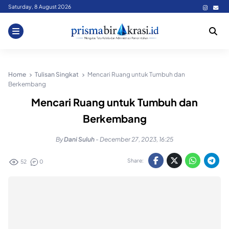
Skip
Saturday, 8 August 2026
to
content
Home
Tulisan Singkat
Mencari Ruang untuk Tumbuh dan
Berkembang
Mencari Ruang untuk Tumbuh dan
Berkembang
By
Dani Suluh
-
December 27, 2023, 16:25
Share:
52
0