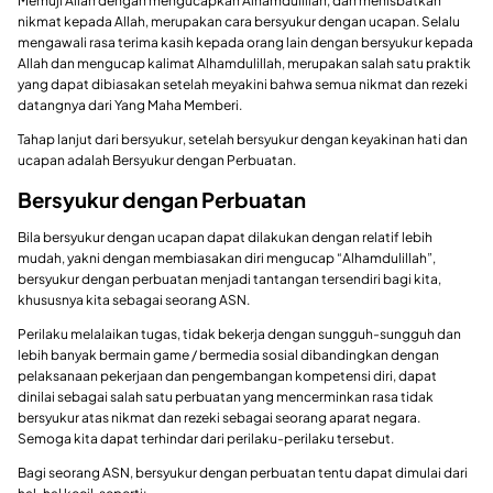
Memuji Allah dengan mengucapkan Alhamdulillah, dan menisbatkan
nikmat kepada Allah, merupakan cara bersyukur dengan ucapan. Selalu
mengawali rasa terima kasih kepada orang lain dengan bersyukur kepada
Allah dan mengucap kalimat Alhamdulillah, merupakan salah satu praktik
yang dapat dibiasakan setelah meyakini bahwa semua nikmat dan rezeki
datangnya dari Yang Maha Memberi.
Tahap lanjut dari bersyukur, setelah bersyukur dengan keyakinan hati dan
ucapan adalah Bersyukur dengan Perbuatan.
Bersyukur dengan Perbuatan
Bila bersyukur dengan ucapan dapat dilakukan dengan relatif lebih
mudah, yakni dengan membiasakan diri mengucap “Alhamdulillah”,
bersyukur dengan perbuatan menjadi tantangan tersendiri bagi kita,
khususnya kita sebagai seorang ASN.
Perilaku melalaikan tugas, tidak bekerja dengan sungguh-sungguh dan
lebih banyak bermain game / bermedia sosial dibandingkan dengan
pelaksanaan pekerjaan dan pengembangan kompetensi diri, dapat
dinilai sebagai salah satu perbuatan yang mencerminkan rasa tidak
bersyukur atas nikmat dan rezeki sebagai seorang aparat negara.
Semoga kita dapat terhindar dari perilaku-perilaku tersebut.
Bagi seorang ASN, bersyukur dengan perbuatan tentu dapat dimulai dari