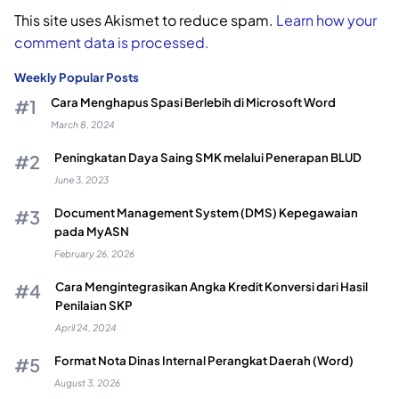
This site uses Akismet to reduce spam.
Learn how your
comment data is processed.
Weekly Popular Posts
Cara Menghapus Spasi Berlebih di Microsoft Word
March 8, 2024
Peningkatan Daya Saing SMK melalui Penerapan BLUD
June 3, 2023
Document Management System (DMS) Kepegawaian
pada MyASN
February 26, 2026
Cara Mengintegrasikan Angka Kredit Konversi dari Hasil
Penilaian SKP
April 24, 2024
Format Nota Dinas Internal Perangkat Daerah (Word)
August 3, 2026