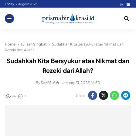
Skip
Friday, 7 August 2026
to
content
Home
Tulisan Singkat
Sudahkah Kita Bersyukur atas Nikmat dan
Rezeki dari Allah?
Sudahkah Kita Bersyukur atas Nikmat dan
Rezeki dari Allah?
By
Dani Suluh
-
January 31, 2025, 16:30
Share:
66
0