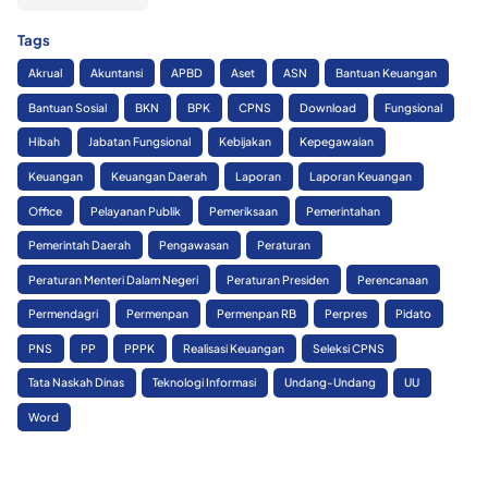
Tags
Akrual
Akuntansi
APBD
Aset
ASN
Bantuan Keuangan
Bantuan Sosial
BKN
BPK
CPNS
Download
Fungsional
Hibah
Jabatan Fungsional
Kebijakan
Kepegawaian
Keuangan
Keuangan Daerah
Laporan
Laporan Keuangan
Office
Pelayanan Publik
Pemeriksaan
Pemerintahan
Pemerintah Daerah
Pengawasan
Peraturan
Peraturan Menteri Dalam Negeri
Peraturan Presiden
Perencanaan
Permendagri
Permenpan
Permenpan RB
Perpres
Pidato
PNS
PP
PPPK
Realisasi Keuangan
Seleksi CPNS
Tata Naskah Dinas
Teknologi Informasi
Undang-Undang
UU
Word