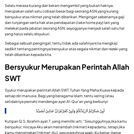
Selalu merasa kurang dan berani mengambil yang bukan haknya,
merupakan salah satu cobaan besar bagi seorang ASN yang kurang
bersyukur atas nikmat yang telah diberikan. Mengingat sebenarnya gaji
dan tunjangan serta hak atas pendapatan (
take home pay
) lain yang
melekat pada jabatan seorang ASN, seyogyanya menjadi salah satu hal
yang harus selalu disyukuri.
Sebagai sebuah pengingat, tentu tidak ada salahnya kita mengkaji
sedikit tentang pentingnya bersyukur atas segala nikmat dan rezeki yang
telah diberikan kepada kita.
Bersyukur Merupakan Perintah Allah
SWT
Syukur merupakan perintah Allah SWT, Tuhan Yang Maha Kuasa kepada
setiap diri manusia. Bagi yang beragama Islam, tentu sering (atau
setidaknya pernah) mendengar ayat Al-Qur’an yang berbunyi:
لَىِٕنْ شَكَرْتُمْ لَاَزِيْدَنَّكُمْ وَلَىِٕنْ كَفَرْتُمْ اِنَّ عَذَابِيْ لَشَدِيْدٌ
Kutipan Q.S. Ibrahim ayat 7, yang memiliki arti:
“Sesungguhnya jika kamu
bersyukur, niscaya Aku akan menambah (nikmat) kepadamu, tetapi jika
kamu mengingkari (nikmat-Ku), sesungguhnya azab-Ku benar-benar