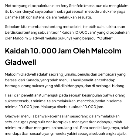
Metode yang dipopulerkan oleh Jerry Seinfeld (meskipun dia mengklaim
itu bukan idenya) saya pahami sebagai sebuah metode untuk menjaga
dan melatih konsistensi dalam melakukan sesuatu.
Sebelum kita membahas tentang metode ini, terlebih dahulu kita akan
berdiskusi tentang sebuah teori “Kaidah 10.000 Jam” yang dipopulerkan
oleh Malcolm Gladwell melalui bukunya yang berjudul
“Outlier”
.
Kaidah 10.000 Jam Oleh Malcolm
Gladwell
Malcolm Gladwell adalah seorang jurnalis, penulis dan pembicara yang
berasal dari Kanada, yang telah menulis hasil penelitian terhadap
berbagai orang sukses yang ahli di bidangnya, dan di berbagai bidang.
Hasil dari penelitian itu merujuk pada sebuah kesimpulan bahwa orang
sukses tersebut minimal telah melakukan, mencoba, berlatih selama
minimal 10.000 jam. Makanya disebut kaidah 10.000 jam.
Gladwell menulis bahwa keberhasilan seseorang dalam melakukan
sebuah tugas yang sulit dan kompleks, mensyaratkan adanya jumlah
minimum latihan mengemuka berulang kali. Para peneliti, lanjutnya, telah
mendapatkan sesuatu yang mereka yakini sebagai sebuah angka ajaib,