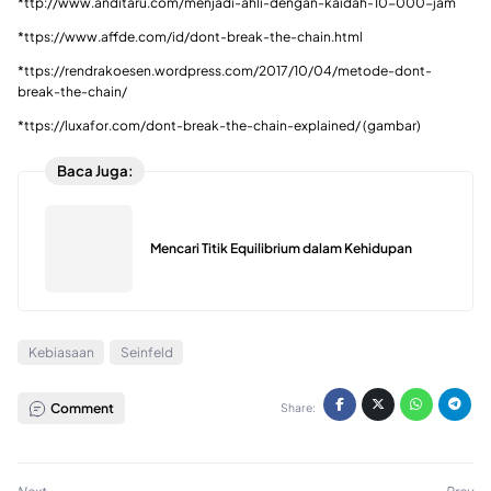
*ttp://www.anditaru.com/menjadi-ahli-dengan-kaidah-10-000-jam
*ttps://www.affde.com/id/dont-break-the-chain.html
*ttps://rendrakoesen.wordpress.com/2017/10/04/metode-dont-
break-the-chain/
*ttps://luxafor.com/dont-break-the-chain-explained/ (gambar)
Baca Juga:
Mencari Titik Equilibrium dalam Kehidupan
Kebiasaan
Seinfeld
Comment
Share: