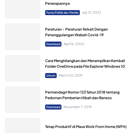
Penerapannya
July 31, 2023
Partai Politik dan Pemilu
Peraturan – Peraturan Terkait Dengan
Penanggulangan Wabah Covid-19
April 16, 2020
Download
Cara Menghilangkan dan Menampilkan Kembali
Folder OneDrive pada File Explorer Windows 10
March 20, 2019
Umum
Permendagri Nomor 123 Tahun 2018 tentang
Pedoman Pemberian Hibah dan Bansos
November 7, 2019
Download
Tetap Produktif di Masa Work From Home (WFH)