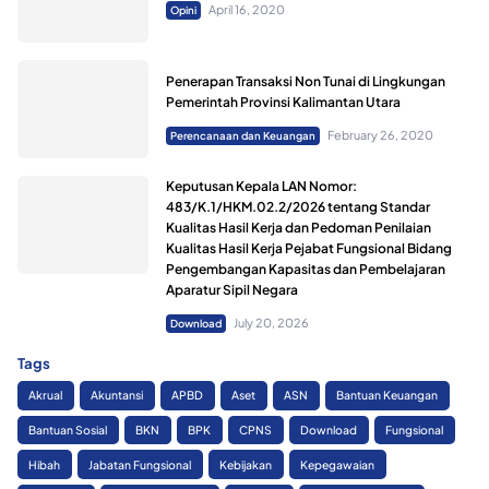
April 16, 2020
Opini
Penerapan Transaksi Non Tunai di Lingkungan
Pemerintah Provinsi Kalimantan Utara
February 26, 2020
Perencanaan dan Keuangan
Keputusan Kepala LAN Nomor:
483/K.1/HKM.02.2/2026 tentang Standar
Kualitas Hasil Kerja dan Pedoman Penilaian
Kualitas Hasil Kerja Pejabat Fungsional Bidang
Pengembangan Kapasitas dan Pembelajaran
Aparatur Sipil Negara
July 20, 2026
Download
Tags
Akrual
Akuntansi
APBD
Aset
ASN
Bantuan Keuangan
Bantuan Sosial
BKN
BPK
CPNS
Download
Fungsional
Hibah
Jabatan Fungsional
Kebijakan
Kepegawaian