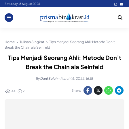
Skip
Saturday, 8 August 2026
to
content
Home
Tulisan Singkat
Tips Menjadi Seorang Ahli: Metode Don’t
Break the Chain ala Seinfeld
Tips Menjadi Seorang Ahli: Metode Don’t
Break the Chain ala Seinfeld
By
Dani Suluh
-
March 16, 2022, 16:18
Share:
44
2