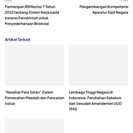
Next
Prev
Permenpan RB Nomor 7 Tahun
Pengembangan Kompetensi
2022 tentang Sistem Kerja pada
Aparatur Sipil Negara
Instansi Pemerintah untuk
Penyederhanaan Birokrasi
Artikel Terkait
“Nasehat Para Setan” Dalam
Lembaga Tinggi Negara di
Pemecahan Masalah dan Pencarian
Indonesia: Perubahan Sebelum
Solusi
dan Sesudah Amandemen UUD
1945