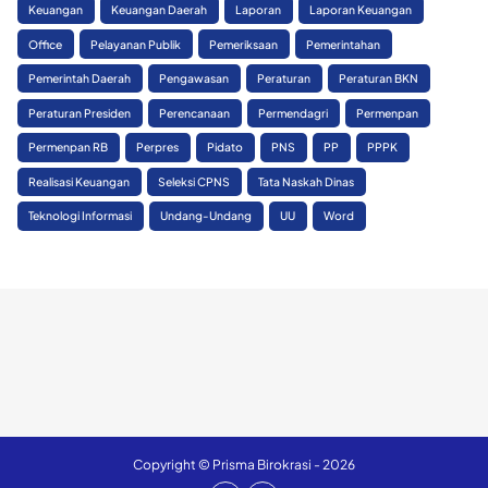
Keuangan
Keuangan Daerah
Laporan
Laporan Keuangan
Office
Pelayanan Publik
Pemeriksaan
Pemerintahan
Pemerintah Daerah
Pengawasan
Peraturan
Peraturan BKN
Peraturan Presiden
Perencanaan
Permendagri
Permenpan
Permenpan RB
Perpres
Pidato
PNS
PP
PPPK
Realisasi Keuangan
Seleksi CPNS
Tata Naskah Dinas
Teknologi Informasi
Undang-Undang
UU
Word
Copyright © Prisma Birokrasi - 2026