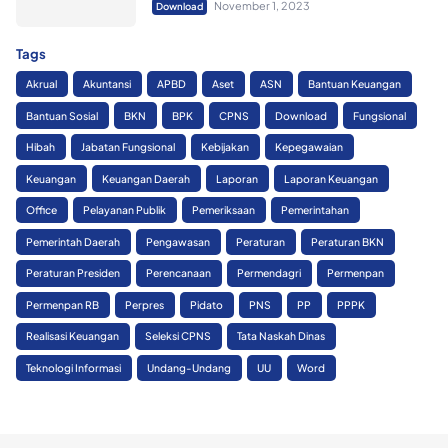
November 1, 2023
Download
Tags
Akrual
Akuntansi
APBD
Aset
ASN
Bantuan Keuangan
Bantuan Sosial
BKN
BPK
CPNS
Download
Fungsional
Hibah
Jabatan Fungsional
Kebijakan
Kepegawaian
Keuangan
Keuangan Daerah
Laporan
Laporan Keuangan
Office
Pelayanan Publik
Pemeriksaan
Pemerintahan
Pemerintah Daerah
Pengawasan
Peraturan
Peraturan BKN
Peraturan Presiden
Perencanaan
Permendagri
Permenpan
Permenpan RB
Perpres
Pidato
PNS
PP
PPPK
Realisasi Keuangan
Seleksi CPNS
Tata Naskah Dinas
Teknologi Informasi
Undang-Undang
UU
Word