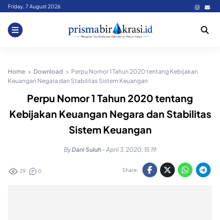
Skip
Friday, 7 August 2026
to
content
Home
Download
Perpu Nomor 1 Tahun 2020 tentang Kebijakan
Keuangan Negara dan Stabilitas Sistem Keuangan
Perpu Nomor 1 Tahun 2020 tentang
Kebijakan Keuangan Negara dan Stabilitas
Sistem Keuangan
By
Dani Suluh
-
April 3, 2020, 15:19
Share:
29
0