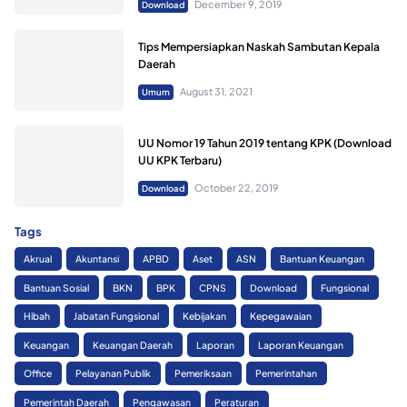
December 9, 2019
Download
Tips Mempersiapkan Naskah Sambutan Kepala
Daerah
August 31, 2021
Umum
UU Nomor 19 Tahun 2019 tentang KPK (Download
UU KPK Terbaru)
October 22, 2019
Download
Tags
Akrual
Akuntansi
APBD
Aset
ASN
Bantuan Keuangan
Bantuan Sosial
BKN
BPK
CPNS
Download
Fungsional
Hibah
Jabatan Fungsional
Kebijakan
Kepegawaian
Keuangan
Keuangan Daerah
Laporan
Laporan Keuangan
Office
Pelayanan Publik
Pemeriksaan
Pemerintahan
Pemerintah Daerah
Pengawasan
Peraturan