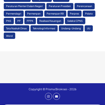
Peraturan Menteri Dalam Negeri
Peraturan Presiden
Perencanaan
Permendagri
Permenpan
Permenpan RB
Perpres
Pidato
PNS
PP
PPPK
Realisasi Keuangan
Seleksi CPNS
Tata Naskah Dinas
Teknologi Informasi
Undang-Undang
UU
Word
Copyright © Prisma Birokrasi - 2026