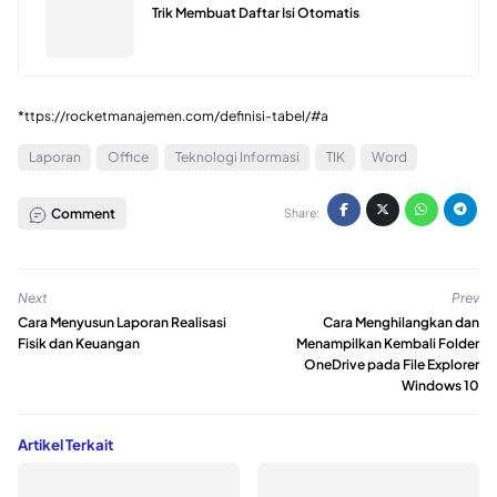
Trik Membuat Daftar Isi Otomatis
*ttps://rocketmanajemen.com/definisi-tabel/#a
Laporan
Office
Teknologi Informasi
TIK
Word
Comment
Share:
Next
Prev
Cara Menyusun Laporan Realisasi
Cara Menghilangkan dan
Fisik dan Keuangan
Menampilkan Kembali Folder
OneDrive pada File Explorer
Windows 10
Artikel Terkait