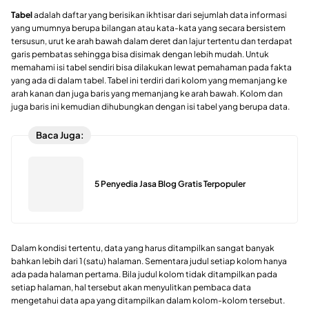
Tabel
adalah daftar yang berisikan ikhtisar dari sejumlah data informasi
yang umumnya berupa bilangan atau kata-kata yang secara bersistem
tersusun, urut ke arah bawah dalam deret dan lajur tertentu dan terdapat
garis pembatas sehingga bisa disimak dengan lebih mudah. Untuk
memahami isi tabel sendiri bisa dilakukan lewat pemahaman pada fakta
yang ada di dalam tabel. Tabel ini terdiri dari kolom yang memanjang ke
arah kanan dan juga baris yang memanjang ke arah bawah. Kolom dan
juga baris ini kemudian dihubungkan dengan isi tabel yang berupa data.
Baca Juga:
5 Penyedia Jasa Blog Gratis Terpopuler
Dalam kondisi tertentu, data yang harus ditampilkan sangat banyak
bahkan lebih dari 1 (satu) halaman. Sementara judul setiap kolom hanya
ada pada halaman pertama. Bila judul kolom tidak ditampilkan pada
setiap halaman, hal tersebut akan menyulitkan pembaca data
mengetahui data apa yang ditampilkan dalam kolom-kolom tersebut.