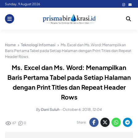
Skip
Sunday, 9 August 2026
to
content
Home
Teknologi Informasi
Ms. Excel dan Ms. Word: Menampilkan
Baris Pertama Tabel pada Setiap Halaman dengan Print Titles dan Repeat
Header Rows
Ms. Excel dan Ms. Word: Menampilkan
Baris Pertama Tabel pada Setiap Halaman
dengan Print Titles dan Repeat Header
Rows
By
Dani Suluh
-
October 6, 2018, 12:04
Share:
67
0