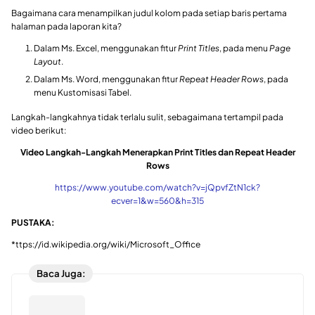
Bagaimana cara menampilkan judul kolom pada setiap baris pertama
halaman pada laporan kita?
Dalam Ms. Excel, menggunakan fitur
Print Titles
, pada menu
Page
Layout
.
Dalam Ms. Word, menggunakan fitur
Repeat Header Rows
, pada
menu Kustomisasi Tabel.
Langkah-langkahnya tidak terlalu sulit, sebagaimana tertampil pada
video berikut:
Video Langkah-Langkah Menerapkan Print Titles dan Repeat Header
Rows
https://www.youtube.com/watch?v=jQpvfZtN1ck?
ecver=1&w=560&h=315
PUSTAKA:
*ttps://id.wikipedia.org/wiki/Microsoft_Office
Baca Juga: