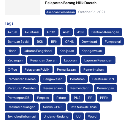
Pelaporan Barang Milik Daerah
October 16, 2021
Aset dan Persediaan
Tags
Akrual
Akuntansi
APBD
Aset
ASN
Bantuan Keuangan
Bantuan Sosial
BKN
BPK
CPNS
Download
Fungsional
Hibah
Jabatan Fungsional
Kebijakan
Kepegawaian
Keuangan
Keuangan Daerah
Laporan
Laporan Keuangan
Office
Pelayanan Publik
Pemeriksaan
Pemerintahan
Pemerintah Daerah
Pengawasan
Peraturan
Peraturan BKN
Peraturan Presiden
Perencanaan
Permendagri
Permenpan
Permenpan RB
Perpres
Pidato
PNS
PP
PPPK
Realisasi Keuangan
Seleksi CPNS
Tata Naskah Dinas
Teknologi Informasi
Undang-Undang
UU
Word