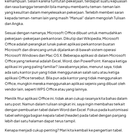
kemampuan. Selain karena tuntutan pekerjaan, terdapat suatu kepuasan
dan rasa bangga tersendiri bila mampu membantu teman-teman lain
yang kesulitan dalam menyelesaikan pekerjaan. Terlebih memberi saran
kepada teman-teman lain yang masih “Manual” dalam mengolah Tulisan
dan Angka.
Sesuai dengan namanya, Microsoft Office dibuat untuk memudahkan
pekerjaan-pekerjaan perkantoran. Dikutip dari Wikipedia, Microsoft
Office adalah perangkat lunak paket aplikasi perkantoran buatan
Microsoft dan dirancang untuk dijalankan di bawah sistem operasi
Microsoft Windows dan Mac OS X. Beberapa aplikasi di dalam Microsoft
Office yang terkenal adalah Excel, Word, dan PowerPoint. Kenapa ketiga
aplikasi ini yang paling familiar? Jawabannya jelas, menurut saya, tidak
ada satu kantor pun yang tidak menggunakan salah satu atau ketiga
aplikasi Office tersebut. Bila pun ada kantor yang tidak menggunakan
Office, mungkin mereka menggunakan aplikasi sejenis yang dibuat oleh
vendor lain, seperti WPS Office atau yang lainnya.
Menilik fitur aplikasi Office ini, tidak akan cukup rasanya kita bahas dalam
satu post. Namun dalam tulisan singkat ini, saya ingin membahas terkait
dengan pembuatan tabel dalam Word dan Excel. Fokus pada kustomisasi
tabel sehingga bagian kepala tabel (
header
) pada tabel dengan panjang
lebih dari satu halaman dapat terus tampil.
Kenapa menjadi cukup penting? Mari kita kembali ke pengertian tabel.