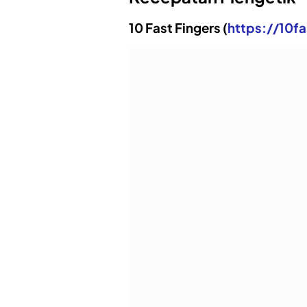
10 Fast Fingers (
https://10f
Website pertama yang kita bahas adalah 10
adalah kamu dapat memilih bahasa yang 
kemampuan mengetik.
Tantangannya adalah kita harus mengetik
Semakin cepat dan tepat kamu mengetik,
tinggi. WPM adalah satuan yang umum di
Tertarik mencobanya?
Type Racer (
https://play.ty
Situs ini mungkin cocok untuk kamu yang
sekaligus bisa seru-seruan layaknya ora