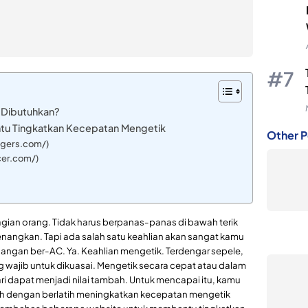
 Dibutuhkan?
tu Tingkatkan Kecepatan Mengetik
Other P
ingers.com/)
cer.com/)
agian orang. Tidak harus berpanas-panas di bawah terik
yenangkan. Tapi ada salah satu keahlian akan sangat kamu
ruangan ber-AC. Ya. Keahlian mengetik. Terdengar sepele,
wajib untuk dikuasai. Mengetik secara cepat atau dalam
i dapat menjadi nilai tambah. Untuk mencapai itu, kamu
alah dengan berlatih meningkatkan kecepatan mengetik