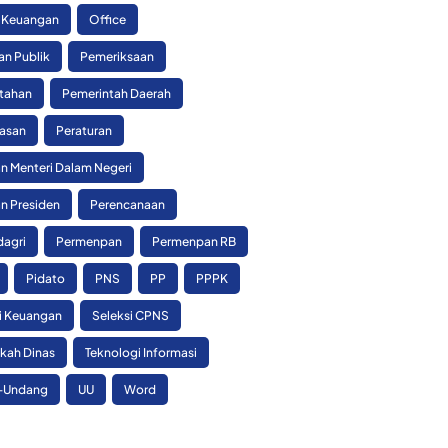
 Keuangan
Office
an Publik
Pemeriksaan
tahan
Pemerintah Daerah
asan
Peraturan
n Menteri Dalam Negeri
n Presiden
Perencanaan
agri
Permenpan
Permenpan RB
Pidato
PNS
PP
PPPK
si Keuangan
Seleksi CPNS
skah Dinas
Teknologi Informasi
-Undang
UU
Word