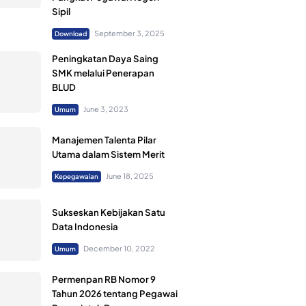
Sipil
September 3, 2025
Download
Peningkatan Daya Saing
SMK melalui Penerapan
BLUD
June 3, 2023
Umum
Manajemen Talenta Pilar
Utama dalam Sistem Merit
June 18, 2025
Kepegawaian
Sukseskan Kebijakan Satu
Data Indonesia
December 10, 2022
Umum
Permenpan RB Nomor 9
Tahun 2026 tentang Pegawai