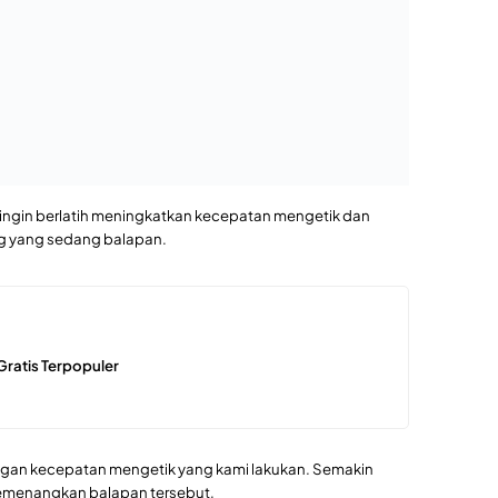
ri laman https://tekno.danisuluhpermadi.web.id.
Office
Skill
Teknologi Informasi
Word
Share:
Prev
 Kas
Cara Menghapus Spasi Berlebih di Microsoft
Word