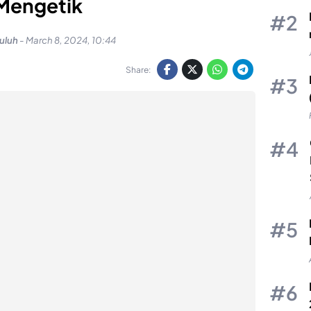
Mengetik
uluh
-
March 8, 2024, 10:44
Share: