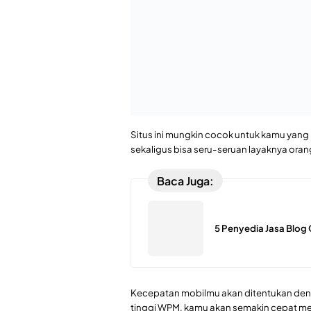
Catatan:
Konten yang diposting ulang da
Referensi:
Freepik (Gambar)
Excel
Komputer
Microsoft Word
Comment
Next
Perencanaan dan Pengelolaan Anggaran
dalam APBD
Artikel Terkait