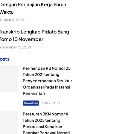
Dengan Perjanjian Kerja Paruh
Waktu
August 6, 2026
Transkrip Lengkap Pidato Bung
Tomo 10 November
November 10, 2021
osts
Permenpan RB Nomor 25
Tahun 2021 tentang
Penyederhanaan Struktur
Organisasi Pada Instansi
Pemerintah
June 7, 2021
Download
Peraturan BKN Nomor 4
Tahun 2025 tentang
Periodisasi Kenaikan
Pangkat Pegawai Negeri