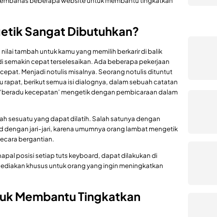
kan membahas beberapa website untuk membantu tingkatkan
etik Sangat Dibutuhkan?
nilai tambah untuk kamu yang memilih berkarir di balik
di semakin cepat terselesaikan. Ada beberapa pekerjaan
epat. Menjadi notulis misalnya. Seorang notulis dituntut
 rapat, berikut semua isi dialognya, dalam sebuah catatan
mpu ‘beradu kecepatan’ mengetik dengan pembicaraan dalam
 sesuatu yang dapat dilatih. Salah satunya dengan
d dengan jari-jari, karena umumnya orang lambat mengetik
secara bergantian.
hapal posisi setiap tuts keyboard, dapat dilakukan di
sediakan khusus untuk orang yang ingin meningkatkan
tuk Membantu Tingkatkan