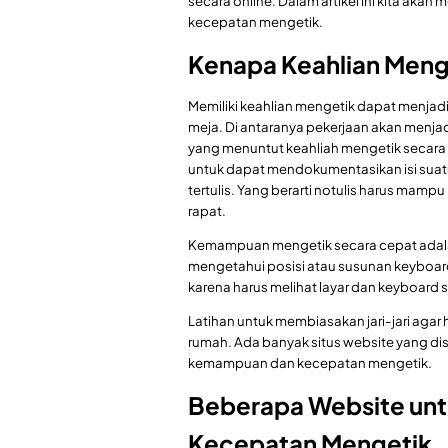
secara online. Dalam artikel ini kita a
kecepatan mengetik.
Kenapa Keahlian Meng
Memiliki keahlian mengetik dapat menjadi 
meja. Di antaranya pekerjaan akan menja
yang menuntut keahliah mengetik secara c
untuk dapat mendokumentasikan isi suatu
tertulis. Yang berarti notulis harus ma
rapat.
Kemampuan mengetik secara cepat adalah
mengetahui posisi atau susunan keyboar
karena harus melihat layar dan keyboard 
Latihan untuk membiasakan jari-jari agar 
rumah. Ada banyak situs website yang di
kemampuan dan kecepatan mengetik.
Beberapa Website un
Kecepatan Mengetik