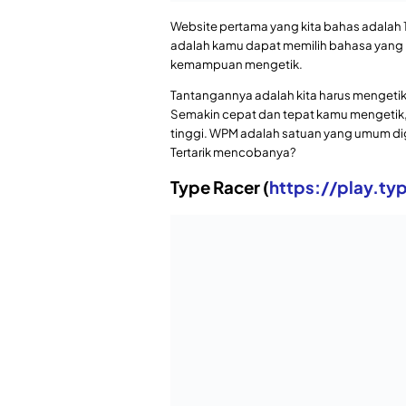
Baca Juga:
5 Penyedia Jasa Blog 
Kecepatan mobilmu akan ditentukan den
tinggi WPM, kamu akan semakin cepat m
Z Type (
https://zty.pe/
)
Kalau situs yang satu ini, mungkin sedik
menghancurkan pesawat alien yang data
lawan kamu. Yang ada adalah kumpulan ka
menghancurkannya.
Semakin cepat kamu ‘menghancurkan’ ka
menyelesaikan setiap tahapannya. Seru 