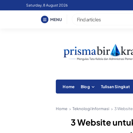
Skip
Saturday, 8 August 2026
to
content
MENU
Home
Blog
Tulisan Singkat
Home
Teknologi Informasi
3 Website
3 Website untu