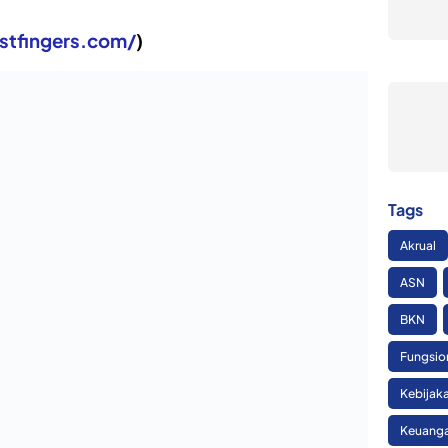
astfingers.com/
)
 Fast Fingers. Salah satu nilai tambah dari website ini
ingin kamu gunakan untuk berlatih meningkatkan
 kata-kata yang muncul secara acak dalam waktu 1 menit.
Tags
 kamu akan mendapat hasil WPM (word per minute) yang
gunakan untuk menilai kecepatan mengetik sesorang.
Akrual
ASN
peracer.com/
)
BKN
Fungsio
 ingin berlatih meningkatkan kecepatan mengetik dan
Kebijak
ng yang sedang balapan.
Keuanga