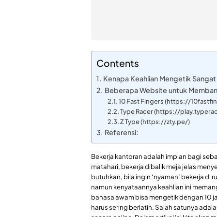
Contents
Kenapa Keahlian Mengetik Sangat
Beberapa Website untuk Memban
10 Fast Fingers (https://10fastf
Type Racer (https://play.typera
Z Type (https://zty.pe/)
Referensi:
Bekerja kantoran adalah impian bagi seb
matahari, bekerja dibalik meja jelas men
butuhkan, bila ingin ‘nyaman’ bekerja di 
namun kenyataannya keahlian ini memang 
bahasa awam bisa mengetik dengan 10 jar
harus sering berlatih. Salah satunya ad