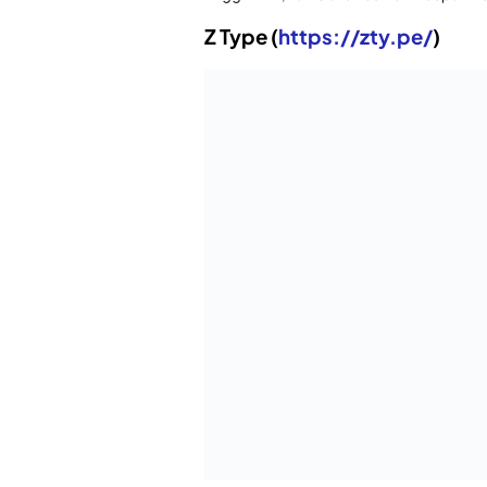
Menuju Pemerintahan Berbasis
Tips M
Elektronik
Headin
Isi Oto
Leave a Reply
Your email address will not be published.
Comment
*