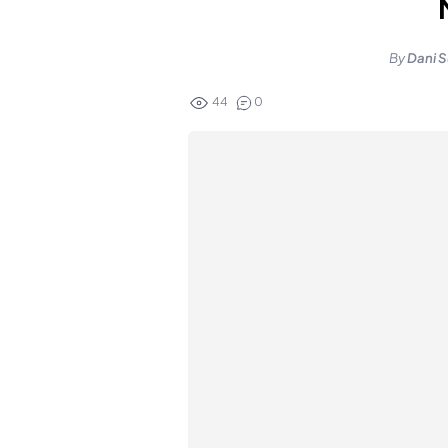
By
Dani S
44
0