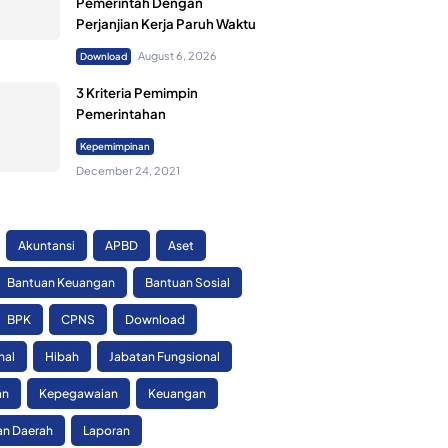
Pemerintah Dengan
Perjanjian Kerja Paruh Waktu
August 6, 2026
Download
3 Kriteria Pemimpin
Pemerintahan
Kepemimpinan
December 24, 2021
Akuntansi
APBD
Aset
Bantuan Keuangan
Bantuan Sosial
BPK
CPNS
Download
nal
Hibah
Jabatan Fungsional
an
Kepegawaian
Keuangan
n Daerah
Laporan