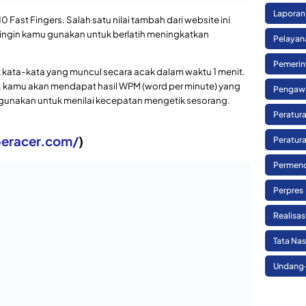
Laporan
Pelayan
Gratis Terpopuler
Pemerin
Pengaw
gan kecepatan mengetik yang kami lakukan. Semakin
Peratura
emenangkan balapan tersebut.
Peratura
Permend
Perpres
it mirip dengan permainan pesawat luar angkasa yang harus
Realisa
ng menyerang. Bedanya, tidak ada pesawat alien sebagai
ta-kata yang harus kamu ketikkan bila ingin
Tata Na
Undang
ta-kata yang ada, maka semakin cepat kamu
bukan?